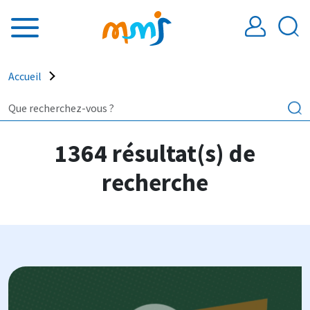
Aller au contenu principal
Fil d'Ariane
Accueil
1364 résultat(s) de
recherche
Image