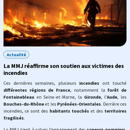
Actualité
La MMJ réaffirme son soutien aux victimes des
incendies
Ces dernières semaines, plusieurs
incendies
ont touché
différentes régions de France
, notamment la
forêt de
Fontainebleau
en Seine-et-Marne, la
Gironde
, l’
Aude
, les
Bouches-du-Rhône
et les
Pyrénées-Orientales
. Derrière ces
incendies, ce sont des
habitants touchés
et des
territoires
fragilisés
.
La MMJ tient à saluer l’engagement des
sapeurs-pompiers
,