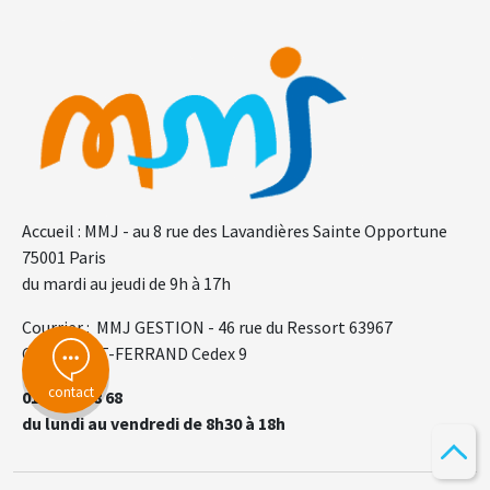
F.A.Q.
Gl
Accueil : MMJ - au 8 rue des Lavandières Sainte Opportune
75001 Paris
du mardi au jeudi de 9h à 17h
Courrier : MMJ GESTION - 46 rue du Ressort 63967
CLERMONT-FERRAND Cedex 9
contact
01 44 76 68 68
du lundi au vendredi de 8h30 à 18h