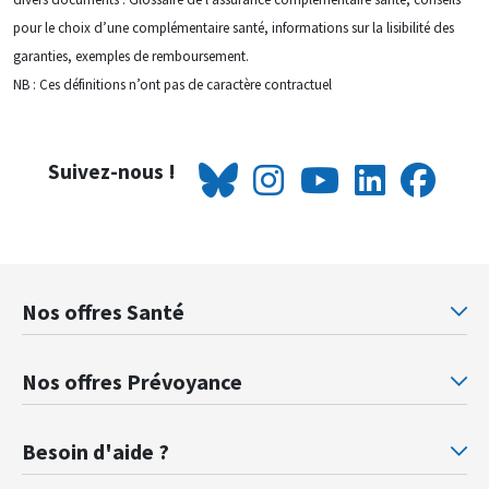
pour le choix d’une complémentaire santé, informations sur la lisibilité des
garanties, exemples de remboursement.
NB : Ces définitions n’ont pas de caractère contractuel
Suivez-nous !
Nos offres Santé
Mutuelle santé Retraités justice
Mu
Nos offres Prévoyance
Prévoyance ministère de la Justice
Pr
Besoin d'aide ?