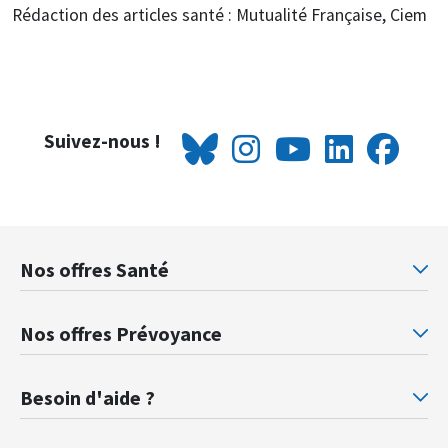
Rédaction des articles santé : Mutualité Française, Ciem
Suivez-nous !
Nos offres Santé
Mutuelle santé Retraités justice
Mu
Nos offres Prévoyance
Prévoyance ministère de la Justice
Pr
Besoin d'aide ?