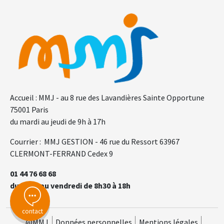
F.A.Q.
Gl
Accueil : MMJ - au 8 rue des Lavandières Sainte Opportune
75001 Paris
du mardi au jeudi de 9h à 17h
Courrier : MMJ GESTION - 46 rue du Ressort 63967
CLERMONT-FERRAND Cedex 9
01 44 76 68 68
du lundi au vendredi de 8h30 à 18h
contact
@MMJ
Données personnelles
Mentions légales