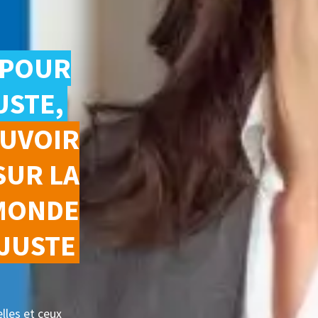
 POUR
USTE,
OUVOIR
SUR LA
MONDE
 JUSTE
lles et ceux