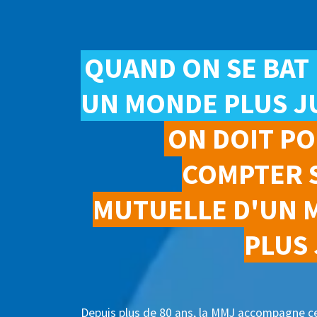
QUAND ON SE BAT
UN MONDE PLUS J
ON DOIT P
COMPTER 
MUTUELLE D'UN 
PLUS
Depuis plus de 80 ans, la MMJ accompagne ce