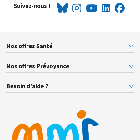
Suivez-nous !
Nos offres Santé
Mutuelle santé Retraités justice
Mu
Nos offres Prévoyance
Prévoyance ministère de la Justice
Pr
Besoin d'aide ?
F.A.Q.
Gl