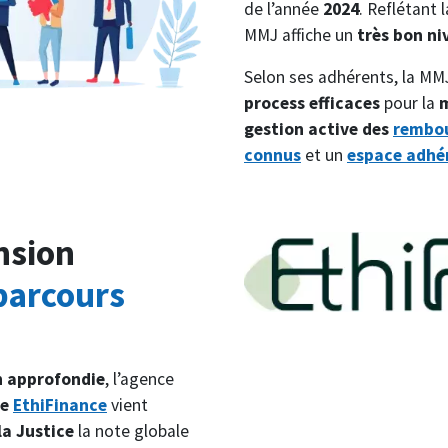
de l’année
2024
. Reflétant 
MMJ affiche un
très bon n
Selon ses adhérents, la MM
process efficaces
pour la
m
gestion active des
rembo
connus
et un
espace adhér
nsion
Image
parcours
n approfondie
, l’agence
re
EthiFinance
vient
la Justice
la note globale