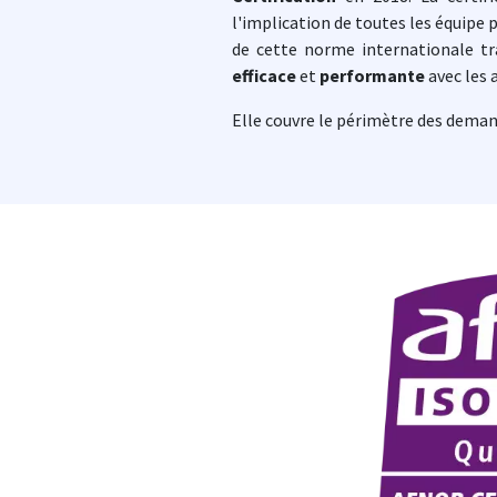
l'implication de toutes les équipe 
Prévention - L
de cette norme internationale t
→ Découvrir toute
→ Découvrir tou
→ Découvrir tou
Mutuelle Prévo
Mutuelle Sant
La Prévention p
efficace
et
performante
avec les 
Une solution p
Une couverture
en cas de coup d
police municip
Elle couvre le périmètre des demand
→ Découvrir t
→ Découvrir to
→ Découvrir to
Image