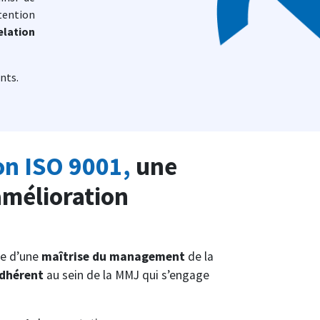
btention
elation
ents.
ion ISO 9001,
une
mélioration
ne d’une
maîtrise du management
de la
adhérent
au sein de la MMJ qui s’engage