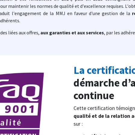
pour maintenir les normes de qualité et d'excellence requises. L'o
iberté Sénior
raduit l'engagement de la MMJ en faveur d'une gestion de la
r
s les offres Profession Juridique
tes les offres Indépendant TNS
tes les offres Jeunes
yance - Actif du ministère de la Justice
é & Prévoyance - Police Municipale
our les seniors, au coeur de l'offre santé Liberté.
adhérents.
révoyance complète, garantissant une protection financière
 santé et prévoyance uniquement pour les agents de la
ur.
ale.
es liées aux offres,
outes les offres Retraité
aux garanties et aux services
, par les adhér
utes les offres Justice
utes les offres Agents Territoriaux
La certificat
démarche d’a
continue
Cette certification témoig
qualité et de la relation 
sur :