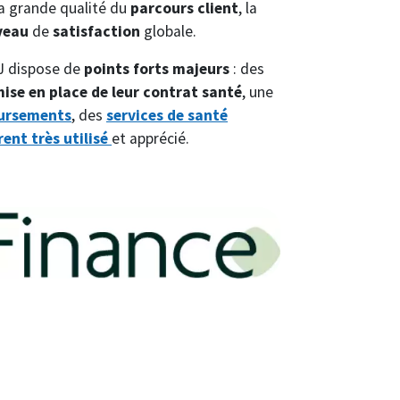
la grande qualité du
parcours client
, la
iveau
de
satisfaction
globale.
J dispose de
points forts majeurs
: des
ise en place de leur contrat santé
, une
ursements
, des
services de santé
ent très utilisé
et apprécié.