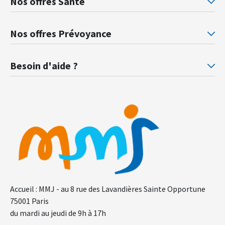
Nos offres Santé
Mutuelle santé Retraités justice
Mu
Nos offres Prévoyance
Prévoyance ministère de la Justice
Pr
Besoin d'aide ?
F.A.Q.
Gl
Accueil : MMJ - au 8 rue des Lavandières Sainte Opportune
75001 Paris
du mardi au jeudi de 9h à 17h