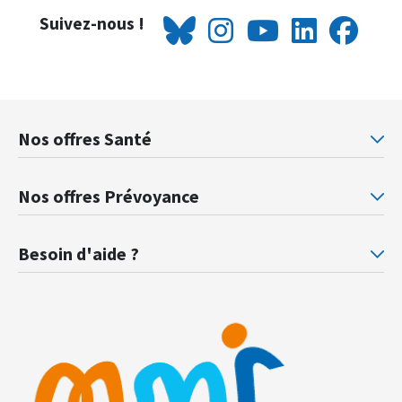
Suivez-nous !
Nos offres Santé
Mutuelle santé Retraités justice
Mu
Nos offres Prévoyance
Prévoyance ministère de la Justice
Pr
Besoin d'aide ?
F.A.Q.
Gl