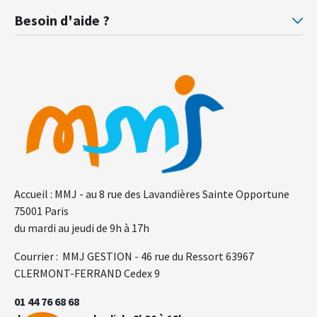
Prévoyance ministère de la Justice
Pr
Besoin d'aide ?
F.A.Q.
Gl
Accueil : MMJ - au 8 rue des Lavandières Sainte Opportune
75001 Paris
du mardi au jeudi de 9h à 17h
Courrier : MMJ GESTION - 46 rue du Ressort 63967
CLERMONT-FERRAND Cedex 9
01 44 76 68 68