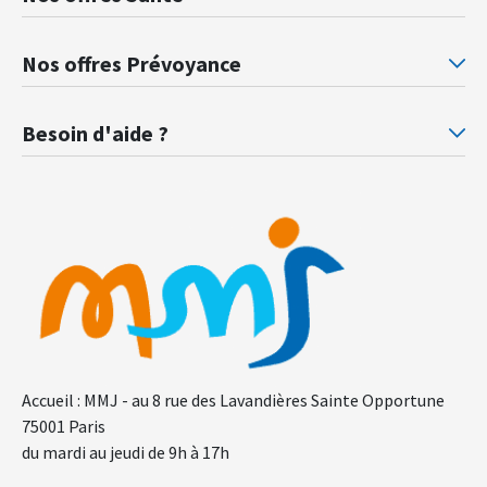
Mutuelle santé Retraités justice
Mu
Nos offres Prévoyance
Prévoyance ministère de la Justice
Pr
Besoin d'aide ?
F.A.Q.
Gl
Accueil : MMJ - au 8 rue des Lavandières Sainte Opportune
75001 Paris
du mardi au jeudi de 9h à 17h