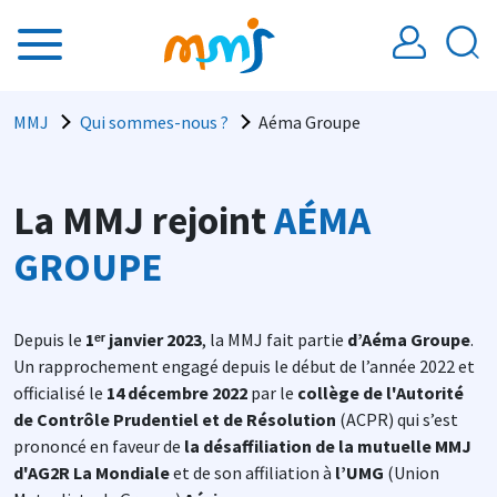
Aller au contenu principal
Fil d'Ariane
MMJ
Qui sommes-nous ?
Aéma Groupe
La MMJ rejoint
AÉMA
GROUPE
Depuis le
1ᵉʳ janvier 2023
, la MMJ fait partie
d’Aéma Groupe
.
Un rapprochement engagé depuis le début de l’année 2022 et
officialisé le
14 décembre 2022
par le
collège de l'Autorité
de Contrôle Prudentiel et de Résolution
(ACPR) qui s’est
prononcé en faveur de
la désaffiliation de la mutuelle MMJ
d'AG2R La Mondiale
et de son affiliation à
l’UMG
(Union