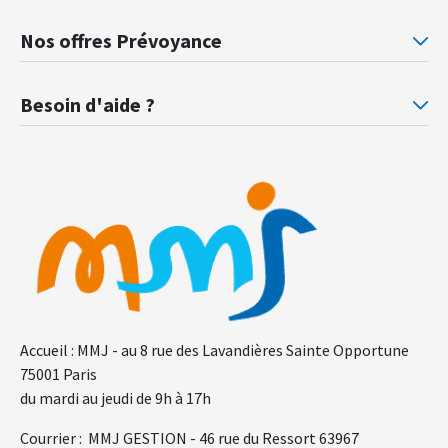
Mutuelle santé Retraités justice
Mu
Nos offres Prévoyance
Prévoyance ministère de la Justice
Pr
Besoin d'aide ?
F.A.Q.
Gl
Accueil : MMJ - au 8 rue des Lavandières Sainte Opportune
75001 Paris
du mardi au jeudi de 9h à 17h
Courrier : MMJ GESTION - 46 rue du Ressort 63967