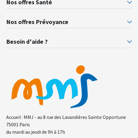
Nos offres Santé
Mutuelle santé Retraités justice
Mu
Nos offres Prévoyance
Prévoyance ministère de la Justice
Pr
Besoin d'aide ?
F.A.Q.
Gl
Accueil : MMJ - au 8 rue des Lavandières Sainte Opportune
75001 Paris
du mardi au jeudi de 9h à 17h