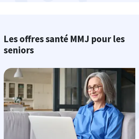
Les offres santé MMJ pour les
seniors
Image
I