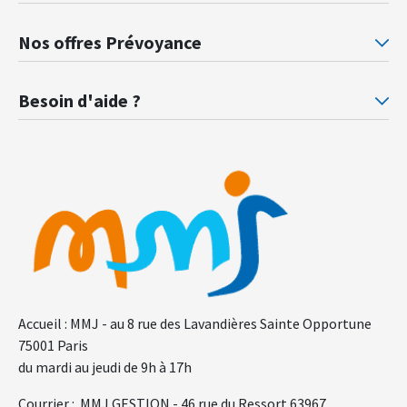
Mutuelle santé Retraités justice
Mu
Nos offres Prévoyance
Prévoyance ministère de la Justice
Pr
Besoin d'aide ?
F.A.Q.
Gl
Accueil : MMJ - au 8 rue des Lavandières Sainte Opportune
75001 Paris
du mardi au jeudi de 9h à 17h
Courrier : MMJ GESTION - 46 rue du Ressort 63967