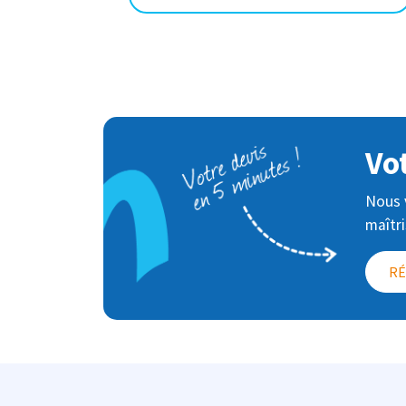
Image
Vo
Nous v
maîtr
RÉ