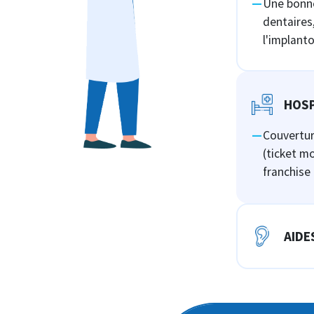
Une bonne
dentaires
l'implant
HOSP
Couvertur
(ticket mo
franchise
AIDE