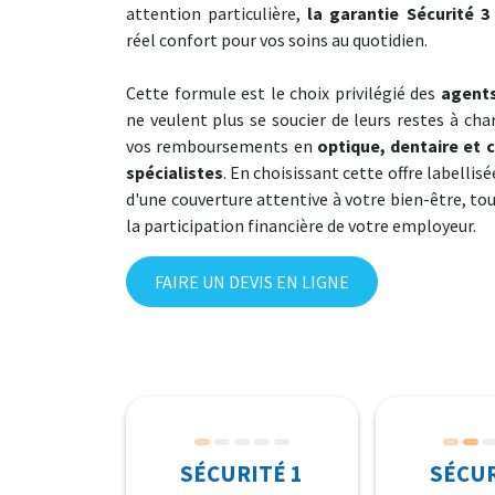
attention particulière,
la garantie Sécurité 3
Prévention - L
réel confort pour vos soins au quotidien.
→ Découvrir toute
→ Découvrir tou
→ Découvrir tou
Mutuelle Prévo
Mutuelle Sant
La Prévention p
Une solution p
Une couverture
Cette formule est le choix privilégié des
agents
en cas de coup d
police municip
ne veulent plus se soucier de leurs restes à cha
→ Découvrir t
vos remboursements en
optique, dentaire et 
spécialistes
. En choisissant cette offre labellis
→ Découvrir to
→ Découvrir to
d'une couverture attentive à votre bien-être, to
la participation financière de votre employeur.
FAIRE UN DEVIS EN LIGNE
SÉCURITÉ 1
SÉCUR