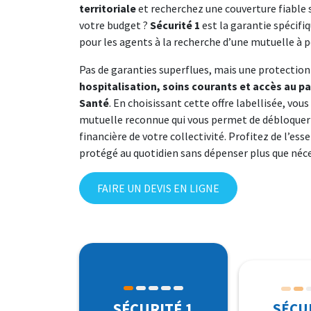
territoriale
et recherchez une couverture fiable 
Prévention - L
votre budget ?
Sécurité 1
est la garantie spécif
→ Découvrir toute
→ Découvrir tou
→ Découvrir tou
Mutuelle Prévo
Mutuelle Sant
La Prévention p
pour les agents à la recherche d’une mutuelle à p
Une solution p
Une couverture
Pas de garanties superflues, mais une protection 
en cas de coup d
police municip
→ Découvrir t
hospitalisation, soins courants et accès au p
Santé
. En choisissant cette offre labellisée, vou
→ Découvrir to
→ Découvrir to
mutuelle reconnue qui vous permet de débloquer 
financière de votre collectivité. Profitez de l’ess
protégé au quotidien sans dépenser plus que néce
FAIRE UN DEVIS EN LIGNE
SÉCURITÉ 1
SÉCU