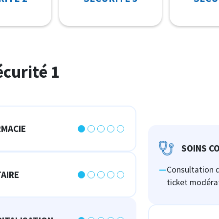
curité 1
MACIE
SOINS C
Consultation 
AIRE
ticket modér