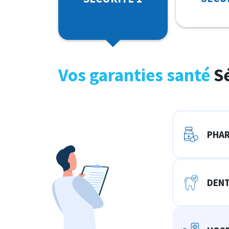
Vos garanties santé
Sé
PHAR
DENT