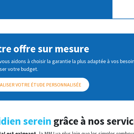
tre offre sur mesure
ous aidons à choisir la garantie la plus adaptée à vos besoi
iser votre budget.
ALISER VOTRE ÉTUDE PERSONNALISÉE
dien serein
grâce à nos servic
ial est exigeant,
la MMJ va plus loin que les simples rembou