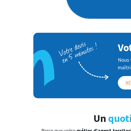
Image
Vo
Nous v
maîtr
RÉ
Un
quoti
Parce que votre
métier d'agent territor