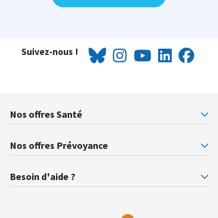
Suivez-nous !
Nos offres Santé
Mutuelle santé Retraités justice
Mu
Nos offres Prévoyance
Prévoyance ministère de la Justice
Pr
Besoin d'aide ?
F.A.Q.
Gl