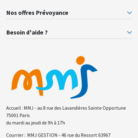
Mutuelle santé Retraités justice
Mu
Nos offres Prévoyance
Prévoyance ministère de la Justice
Pr
Besoin d'aide ?
F.A.Q.
Gl
Accueil : MMJ - au 8 rue des Lavandières Sainte Opportune
75001 Paris
du mardi au jeudi de 9h à 17h
Courrier : MMJ GESTION - 46 rue du Ressort 63967