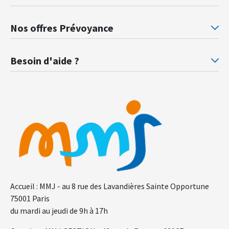
Mutuelle santé Retraités justice
Mu
Nos offres Prévoyance
Prévoyance ministère de la Justice
Pr
Besoin d'aide ?
F.A.Q.
Gl
Accueil : MMJ - au 8 rue des Lavandières Sainte Opportune
75001 Paris
du mardi au jeudi de 9h à 17h