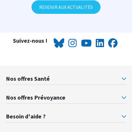
REVENIR AUX ACTUALITÉS
Suivez-nous !
Nos offres Santé
Mutuelle santé Retraités justice
Mu
Nos offres Prévoyance
Prévoyance ministère de la Justice
Pr
Besoin d'aide ?
F.A.Q.
Gl