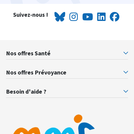
Suivez-nous !
Nos offres Santé
Mutuelle santé Retraités justice
Mu
Nos offres Prévoyance
Prévoyance ministère de la Justice
Pr
Besoin d'aide ?
F.A.Q.
Gl