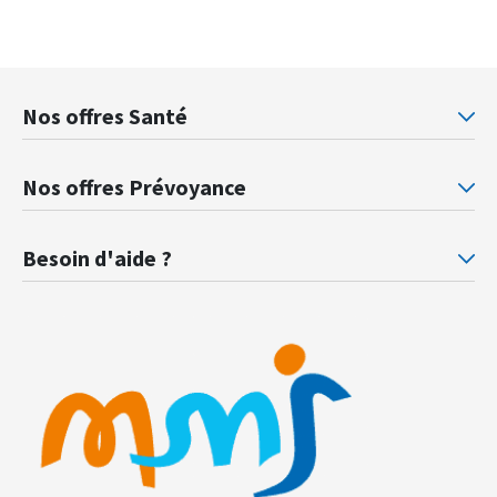
Nos offres Santé
Mutuelle santé Retraités justice
Mu
Nos offres Prévoyance
Prévoyance ministère de la Justice
Pr
Besoin d'aide ?
F.A.Q.
Gl