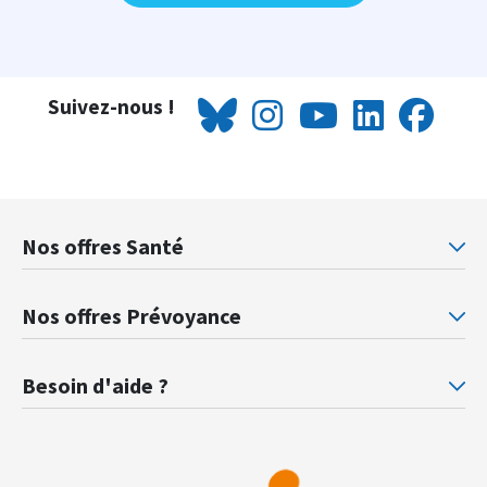
Suivez-nous !
Nos offres Santé
Mutuelle santé Retraités justice
Mu
Nos offres Prévoyance
Prévoyance ministère de la Justice
Pr
Besoin d'aide ?
F.A.Q.
Gl