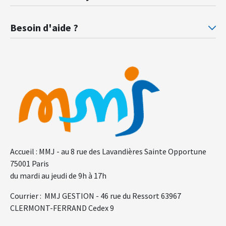
Prévoyance ministère de la Justice
Pr
Besoin d'aide ?
F.A.Q.
Gl
Accueil : MMJ - au 8 rue des Lavandières Sainte Opportune
75001 Paris
du mardi au jeudi de 9h à 17h
Courrier : MMJ GESTION - 46 rue du Ressort 63967
CLERMONT-FERRAND Cedex 9