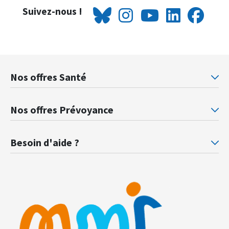
Suivez-nous !
Nos offres Santé
Mutuelle santé Retraités justice
Mu
Nos offres Prévoyance
Prévoyance ministère de la Justice
Pr
Besoin d'aide ?
F.A.Q.
Gl