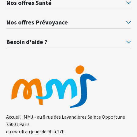
Nos offres Santé
Mutuelle santé Retraités justice
Mu
Nos offres Prévoyance
Prévoyance ministère de la Justice
Pr
Besoin d'aide ?
F.A.Q.
Gl
Accueil : MMJ - au 8 rue des Lavandières Sainte Opportune
75001 Paris
du mardi au jeudi de 9h à 17h