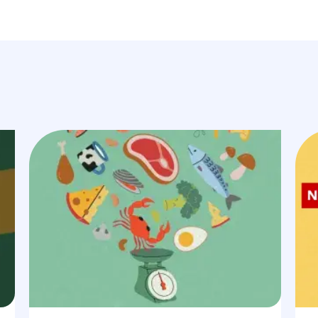
Image
Ima