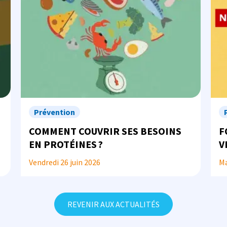
Prévention
COMMENT COUVRIR SES BESOINS
F
EN PROTÉINES ?
V
À
Vendredi 26 juin 2026
Ma
REVENIR AUX ACTUALITÉS