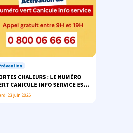
Prévention
ORTES CHALEURS : LE NUMÉRO
ERT CANICULE INFO SERVICE EST
 VOTRE DISPOSITION
rdi 23 juin 2026