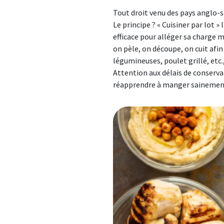
Tout droit venu des pays anglo-sa
Prévention - L
Le principe ? « Cuisiner par lot 
→ Découvrir toute
→ Découvrir tou
→ Découvrir tou
Mutuelle Prévo
Mutuelle Sant
La Prévention p
efficace pour alléger sa charge m
Une solution p
Une couverture
on pèle, on découpe, on cuit afi
en cas de coup d
police municip
→ Découvrir t
légumineuses, poulet grillé, etc
Attention aux délais de conserva
→ Découvrir to
→ Découvrir to
réapprendre à manger sainemen
Image