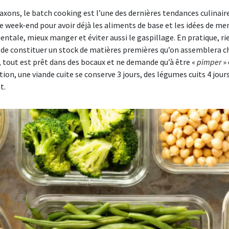
xons, le batch cooking est l’une des dernières tendances culinaires
iberté Sénior
» le week-end pour avoir déjà les aliments de base et les idées de 
s les offres Profession Juridique
tes les offres Indépendant TNS
tes les offres Jeunes
yance - Actif du ministère de la Justice
é & Prévoyance - Police Municipale
our les seniors, au coeur de l'offre santé Liberté.
entale, mieux manger et éviter aussi le gaspillage. En pratique, ri
révoyance complète, garantissant une protection financière
 santé et prévoyance uniquement pour les agents de la
n de constituer un stock de matières premières qu’on assemblera ch
ur.
ale.
outes les offres Retraité
., tout est prêt dans des bocaux et ne demande qu’à être «
pimper
»
tion, une viande cuite se conserve 3 jours, des légumes cuits 4 
utes les offres Justice
utes les offres Agents Territoriaux
t.