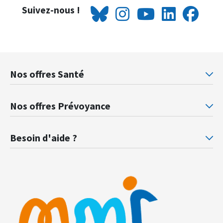
Suivez-nous !
Nos offres Santé
Mutuelle santé Retraités justice
Mu
Nos offres Prévoyance
Prévoyance ministère de la Justice
Pr
Besoin d'aide ?
F.A.Q.
Gl