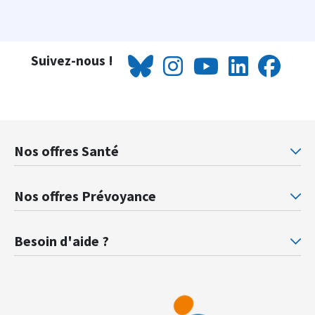
Suivez-nous !
Nos offres Santé
Mutuelle santé Retraités justice
Mu
Nos offres Prévoyance
Prévoyance ministère de la Justice
Pr
Besoin d'aide ?
F.A.Q.
Gl