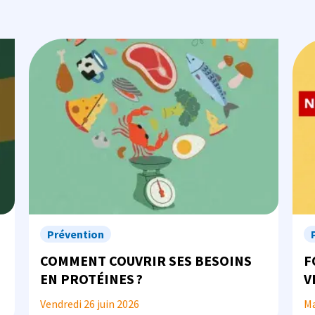
Image
Ima
Prévention
COMMENT COUVRIR SES BESOINS
F
EN PROTÉINES ?
V
À
Vendredi 26 juin 2026
Ma