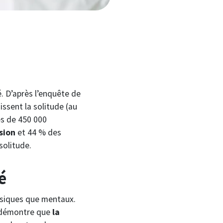
é. D’après l’enquête de
ssent la solitude (au
ès de 450 000
usion
et 44 % des
solitude.
é
ysiques que mentaux.
démontre que
la