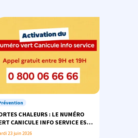
ge
Prévention
ORTES CHALEURS : LE NUMÉRO
ERT CANICULE INFO SERVICE EST
 VOTRE DISPOSITION
rdi 23 juin 2026