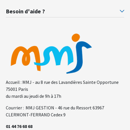
Prévoyance ministère de la Justice
Pr
Besoin d'aide ?
F.A.Q.
Gl
Accueil : MMJ - au 8 rue des Lavandières Sainte Opportune
75001 Paris
du mardi au jeudi de 9h à 17h
Courrier : MMJ GESTION - 46 rue du Ressort 63967
CLERMONT-FERRAND Cedex 9
01 44 76 68 68