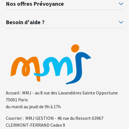
Mutuelle santé Retraités justice
Mu
Nos offres Prévoyance
Prévoyance ministère de la Justice
Pr
Besoin d'aide ?
F.A.Q.
Gl
Accueil : MMJ - au 8 rue des Lavandières Sainte Opportune
75001 Paris
du mardi au jeudi de 9h à 17h
Courrier : MMJ GESTION - 46 rue du Ressort 63967
CLERMONT-FERRAND Cedex 9