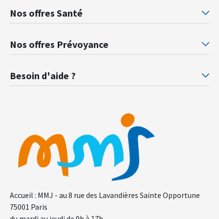
Nos offres Santé
Mutuelle santé Retraités justice
Mu
Nos offres Prévoyance
Prévoyance ministère de la Justice
Pr
Besoin d'aide ?
F.A.Q.
Gl
Accueil : MMJ - au 8 rue des Lavandières Sainte Opportune
75001 Paris
du mardi au jeudi de 9h à 17h