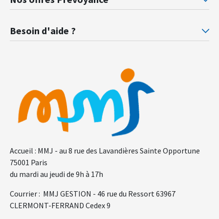
Prévoyance ministère de la Justice
Pr
Besoin d'aide ?
F.A.Q.
Gl
Accueil : MMJ - au 8 rue des Lavandières Sainte Opportune
75001 Paris
du mardi au jeudi de 9h à 17h
Courrier : MMJ GESTION - 46 rue du Ressort 63967
CLERMONT-FERRAND Cedex 9