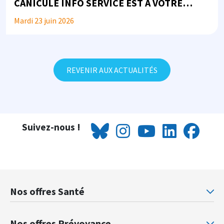
CANICULE INFO SERVICE EST À VOTRE
DISPOSITION
Mardi 23 juin 2026
REVENIR AUX ACTUALITÉS
Suivez-nous !
Nos offres Santé
Mutuelle santé Retraités justice
Mu
Nos offres Prévoyance