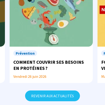
Prévention
COMMENT COUVRIR SES BESOINS
F
EN PROTÉINES ?
V
À
Vendredi 26 juin 2026
Ma
REVENIR AUX ACTUALITÉS