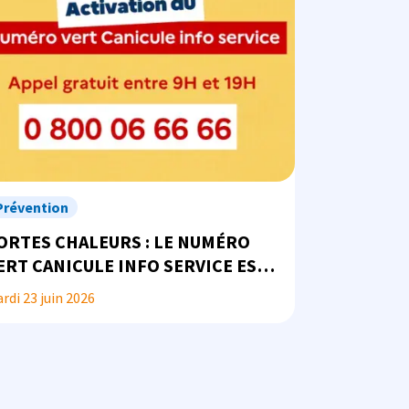
Prévention
ORTES CHALEURS : LE NUMÉRO
ERT CANICULE INFO SERVICE EST
 VOTRE DISPOSITION
rdi 23 juin 2026