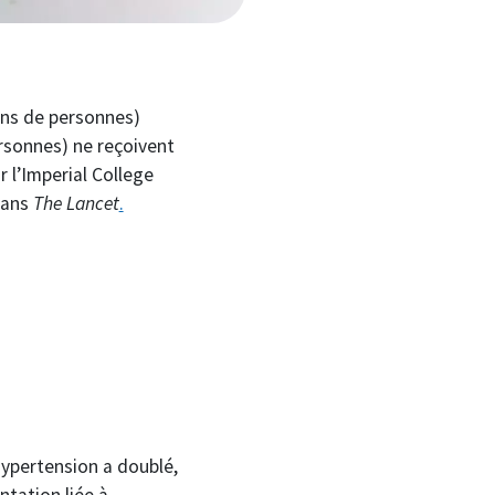
ons de personnes)
ersonnes) ne reçoivent
 l’Imperial College
dans
The Lancet
.
hypertension a doublé,
ntation liée à