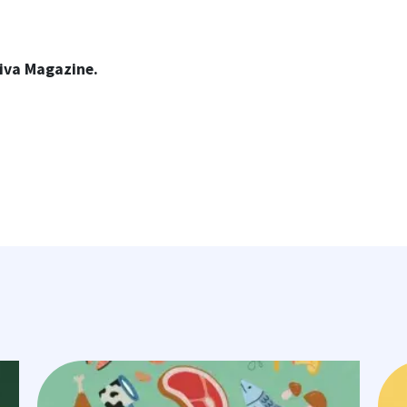
Viva Magazine.
Image
Ima