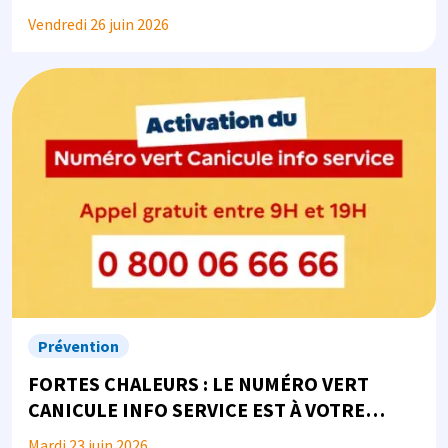
Vendredi 26 juin 2026
Image
Prévention
FORTES CHALEURS : LE NUMÉRO VERT
CANICULE INFO SERVICE EST À VOTRE
DISPOSITION
Mardi 23 juin 2026