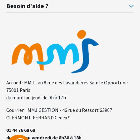
Prévoyance ministère de la Justice
Pr
Besoin d'aide ?
F.A.Q.
Gl
Accueil : MMJ - au 8 rue des Lavandières Sainte Opportune
75001 Paris
du mardi au jeudi de 9h à 17h
Courrier : MMJ GESTION - 46 rue du Ressort 63967
CLERMONT-FERRAND Cedex 9
01 44 76 68 68
du lundi au vendredi de 8h30 à 18h