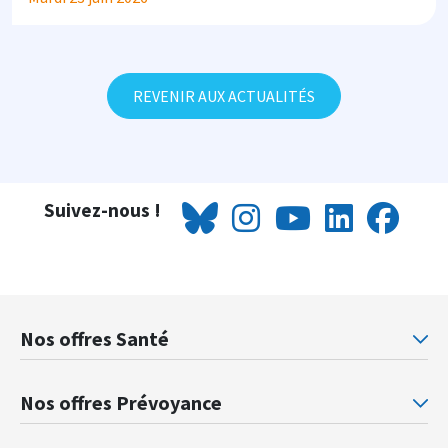
REVENIR AUX ACTUALITÉS
Suivez-nous !
Nos offres Santé
Mutuelle santé Retraités justice
Mu
Nos offres Prévoyance