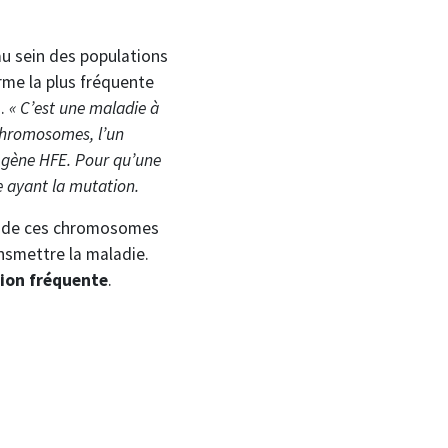
au sein des populations
orme la plus fréquente
n.
« C’est une maladie à
chromosomes, l’un
 gène HFE. Pour qu’une
 ayant la mutation.
ul de ces chromosomes
ansmettre la maladie.
ion fréquente
.