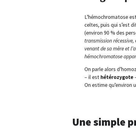
L’hémochromatose est
celtes, puis qui s’est d
(environ 90 % des pers
transmission récessive,
d
venant de sa mère et l’
hémochromatose apparai
On parle alors d’homoz
– il est
hétérozygote
–
On estime qu’environ u
Une simple pr