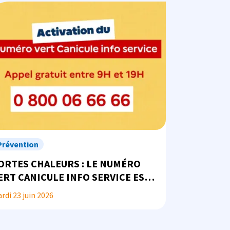
ge
Prévention
ORTES CHALEURS : LE NUMÉRO
ERT CANICULE INFO SERVICE EST
 VOTRE DISPOSITION
rdi 23 juin 2026