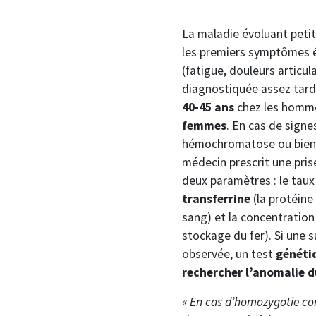
La maladie évoluant petit 
les premiers symptômes é
(fatigue, douleurs articula
diagnostiquée assez tard
40-45 ans
chez les homm
femmes
. En cas de sign
hémochromatose ou bien lo
médecin prescrit une pris
deux paramètres : le tau
transferrine
(la protéine 
sang) et la concentration 
stockage du fer). Si une s
observée, un test
généti
rechercher l’anomalie d
« En cas d’homozygotie con