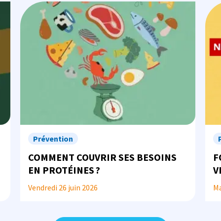
Image
Ima
Prévention
COMMENT COUVRIR SES BESOINS
F
EN PROTÉINES ?
V
À
Vendredi 26 juin 2026
Ma