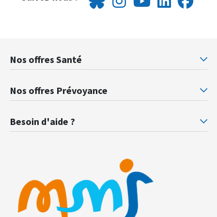
Nos offres Santé
Mutuelle santé Retraités justice
Mu
Nos offres Prévoyance
Prévoyance ministère de la Justice
Pr
Besoin d'aide ?
F.A.Q.
Gl