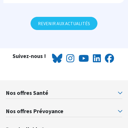
REVENIR AUX ACTUALITÉS
Suivez-nous !
Nos offres Santé
Mutuelle santé Retraités justice
Mu
Nos offres Prévoyance
Prévoyance ministère de la Justice
Pr