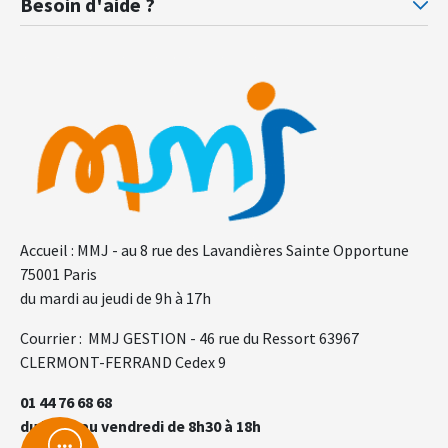
Besoin d'aide ?
F.A.Q.
Gl
Accueil : MMJ - au 8 rue des Lavandières Sainte Opportune
75001 Paris
du mardi au jeudi de 9h à 17h
Courrier : MMJ GESTION - 46 rue du Ressort 63967
CLERMONT-FERRAND Cedex 9
01 44 76 68 68
du lundi au vendredi de 8h30 à 18h