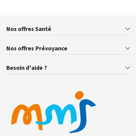
Nos offres Santé
Mutuelle santé Retraités justice
Mu
Nos offres Prévoyance
Prévoyance ministère de la Justice
Pr
Besoin d'aide ?
F.A.Q.
Gl