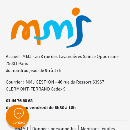
F.A.Q.
Gl
Accueil : MMJ - au 8 rue des Lavandières Sainte Opportune
75001 Paris
du mardi au jeudi de 9h à 17h
Courrier : MMJ GESTION - 46 rue du Ressort 63967
CLERMONT-FERRAND Cedex 9
01 44 76 68 68
du lundi au vendredi de 8h30 à 18h
contact
@MMJ
Données personnelles
Mentions légales