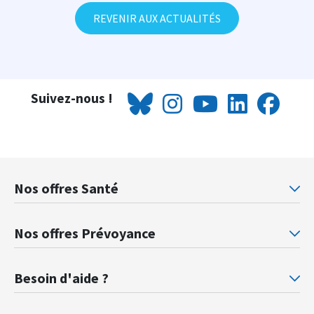
REVENIR AUX ACTUALITÉS
Suivez-nous !
Nos offres Santé
Mutuelle santé Retraités justice
Mu
Nos offres Prévoyance
Prévoyance ministère de la Justice
Pr
Besoin d'aide ?