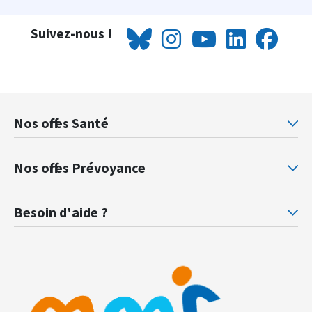
Suivez-nous !
Nos offres Santé
Mutuelle santé Retraités justice
Mu
Nos offres Prévoyance
Prévoyance ministère de la Justice
Pr
Besoin d'aide ?
F.A.Q.
Gl