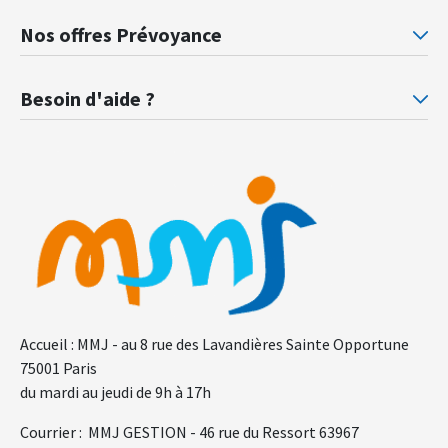
Mutuelle santé Retraités justice
Mu
Nos offres Prévoyance
Prévoyance ministère de la Justice
Pr
Besoin d'aide ?
F.A.Q.
Gl
Accueil : MMJ - au 8 rue des Lavandières Sainte Opportune
75001 Paris
du mardi au jeudi de 9h à 17h
Courrier : MMJ GESTION - 46 rue du Ressort 63967