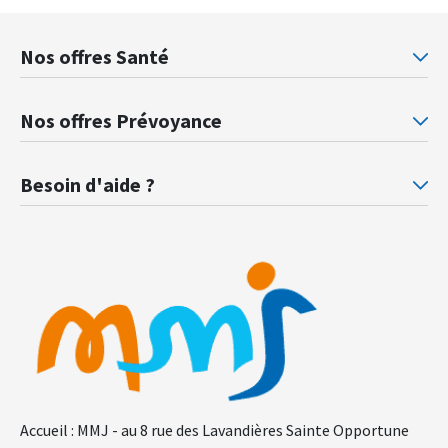
Nos offres Santé
Mutuelle santé Retraités justice
Mu
Nos offres Prévoyance
Prévoyance ministère de la Justice
Pr
Besoin d'aide ?
F.A.Q.
Gl
Accueil : MMJ - au 8 rue des Lavandières Sainte Opportune