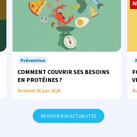
Prévention
COMMENT COUVRIR SES BESOINS
F
EN PROTÉINES ?
V
À
Vendredi 26 juin 2026
Ma
REVENIR AUX ACTUALITÉS