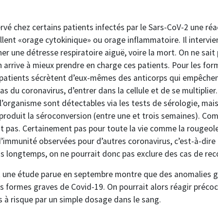
vé chez certains patients infectés par le Sars-CoV-2 une ré
lent «orage cytokinique» ou orage inflammatoire. Il intervien
er une détresse respiratoire aiguë, voire la mort. On ne sait
arrive à mieux prendre en charge ces patients. Pour les form
patients sécrètent d’eux-mêmes des anticorps qui empêchen
s du coronavirus, d’entrer dans la cellule et de se multiplier.
 l’organisme sont détectables via les tests de sérologie, mai
roduit la séroconversion (entre une et trois semaines). Co
it pas. Certainement pas pour toute la vie comme la rougeole.
’immunité observées pour d’autres coronavirus, c’est-à-dire e
us longtemps, on ne pourrait donc pas exclure des cas de re
t une étude parue en septembre montre que des anomalies g
s formes graves de Covid-19. On pourrait alors réagir préco
s à risque par un simple dosage dans le sang.