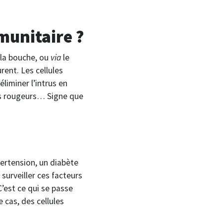
unitaire ?
 la bouche, ou
via
le
rent. Les cellules
liminer l’intrus en
des rougeurs… Signe que
pertension, un diabète
 surveiller ces facteurs
C’est ce qui se passe
 cas, des cellules