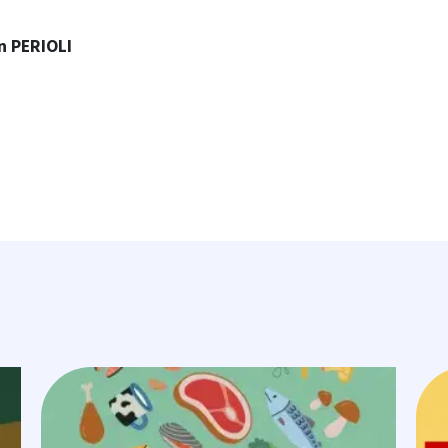
n PERIOLI
Image
Ima