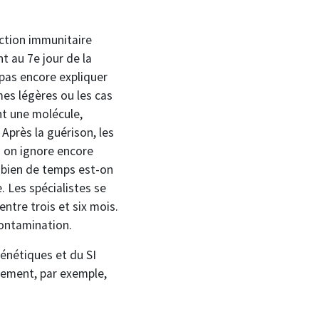
action immunitaire
t au 7e jour de la
 pas encore expliquer
es légères ou les cas
t une molécule,
 Après la guérison, les
s on ignore encore
mbien de temps est-on
 Les spécialistes se
ntre trois et six mois.
contamination.
énétiques et du SI
cement, par exemple,