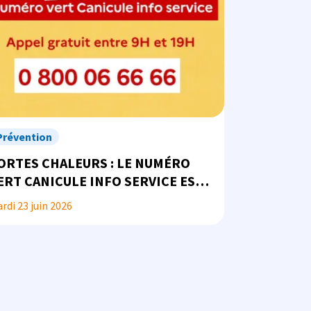
Prévention
ORTES CHALEURS : LE NUMÉRO
ERT CANICULE INFO SERVICE EST
 VOTRE DISPOSITION
rdi 23 juin 2026