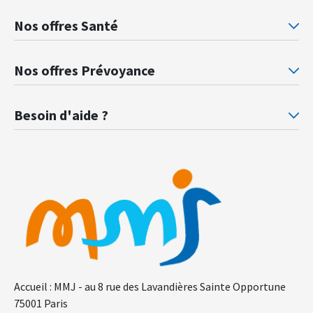
Nos offres Santé
Mutuelle santé Retraités justice
Mu
Nos offres Prévoyance
Prévoyance ministère de la Justice
Pr
Besoin d'aide ?
F.A.Q.
Gl
Accueil : MMJ - au 8 rue des Lavandières Sainte Opportune
75001 Paris