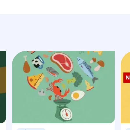
Image
Ima