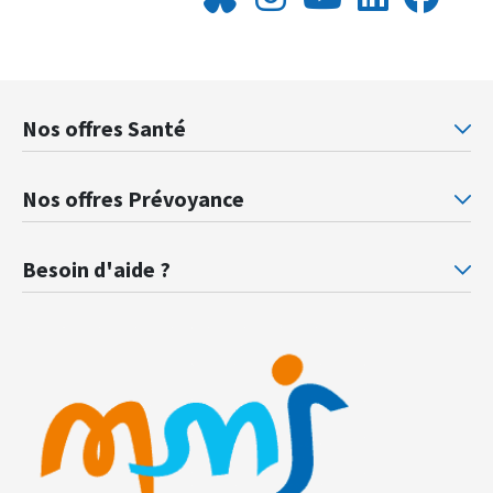
Nos offres Santé
Mutuelle santé Retraités justice
Mu
Nos offres Prévoyance
Prévoyance ministère de la Justice
Pr
Besoin d'aide ?
F.A.Q.
Gl