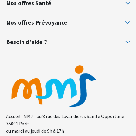
Nos offres Santé
Mutuelle santé Retraités justice
Mu
Nos offres Prévoyance
Prévoyance ministère de la Justice
Pr
Besoin d'aide ?
F.A.Q.
Gl
Accueil : MMJ - au 8 rue des Lavandières Sainte Opportune
75001 Paris
du mardi au jeudi de 9h à 17h