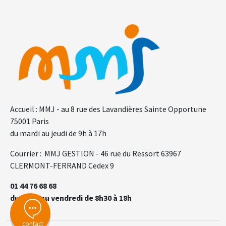
F.A.Q.
Gl
Accueil : MMJ - au 8 rue des Lavandières Sainte Opportune
75001 Paris
du mardi au jeudi de 9h à 17h
Courrier : MMJ GESTION - 46 rue du Ressort 63967
CLERMONT-FERRAND Cedex 9
01 44 76 68 68
du lundi au vendredi de 8h30 à 18h
contact