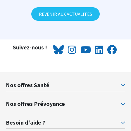
REVENIR AUX ACTUALITÉS
Suivez-nous !
Nos offres Santé
Mutuelle santé Retraités justice
Mu
Nos offres Prévoyance
Prévoyance ministère de la Justice
Pr
Besoin d'aide ?