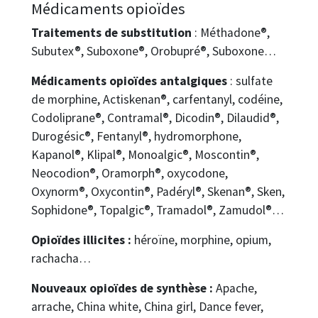
Médicaments opioïdes
Traitements de substitution
: Méthadone®,
Subutex®, Suboxone®, Orobupré®, Suboxone…
Médicaments opioïdes antalgiques
: sulfate
de morphine, Actiskenan®, carfentanyl, codéine,
Codoliprane®, Contramal®, Dicodin®, Dilaudid®,
Durogésic®, Fentanyl®, hydromorphone,
Kapanol®, Klipal®, Monoalgic®, Moscontin®,
Neocodion®, Oramorph®, oxycodone,
Oxynorm®, Oxycontin®, Padéryl®, Skenan®, Sken,
Sophidone®, Topalgic®, Tramadol®, Zamudol®…
Opioïdes illicites :
héroïne, morphine, opium,
rachacha…
Nouveaux opioïdes de synthèse :
Apache,
arrache, China white, China girl, Dance fever,